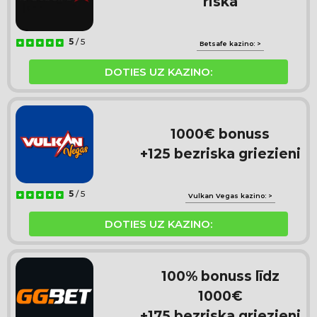
riska
5
/ 5
Betsafe kazino: >
DOTIES UZ KAZINO:
1000€ bonuss
+125 bezriska griezieni
5
/ 5
Vulkan Vegas kazino: >
DOTIES UZ KAZINO:
100% bonuss līdz
1000€
+175 bezriska griezieni