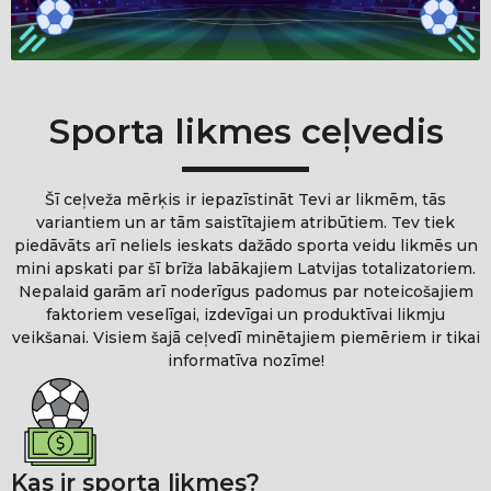
Sporta likmes ceļvedis
Šī ceļveža mērķis ir iepazīstināt Tevi ar likmēm, tās
variantiem un ar tām saistītajiem atribūtiem. Tev tiek
piedāvāts arī neliels ieskats dažādo sporta veidu likmēs un
mini apskati par šī brīža labākajiem Latvijas totalizatoriem.
Nepalaid garām arī noderīgus padomus par noteicošajiem
faktoriem veselīgai, izdevīgai un produktīvai likmju
veikšanai. Visiem šajā ceļvedī minētajiem piemēriem ir tikai
informatīva nozīme!
Kas ir sporta likmes?