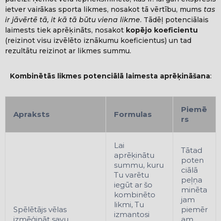
ietver vairākas sporta likmes, nosakot tā vērtību, mums
tas
ir jāvērtē tā, it kā tā būtu viena likme
. Tādēļ potenciālais
laimests tiek aprēķināts, nosakot
kopējo koeficientu
(reizinot visu izvēlēto iznākumu koeficientus) un tad
rezultātu reizinot ar likmes summu.
Kombinētās likmes potenciālā laimesta aprēķināšana
:
Piemē
Apraksts
Formulas
rs
Lai
Tātad
aprēķinātu
poten
summu, kuru
ciālā
Tu varētu
peļņa
iegūt ar šo
minēta
kombinēto
jam
likmi, Tu
Spēlētājs vēlas
piemēr
izmantosi
izmēģināt savu
am