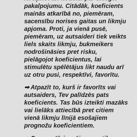
pakalpojumu. Citādāk, koeficients
mainās atkarībā no, piemēram,
sacensību norises gaitas un likmju
apjoma. Proti, ja vienā pusē,
piemēram, uz autsaideri tiek veikts
liels skaits likmju, bukmeikers
nodrošināsies pret risku,
pielāgojot koeficientus, lai
stimulētu spēlētājus likt naudu arī
uz otru pusi, respektīvi, favorītu.
➡ Atpazīt to, kurš ir favorīts vai
autsaiders, Tev palīdzēs pats
koeficients. Tas būs izteikti mazāks
vai lielāks attiecībā pret citiem
vienā likmju līnijā esošajiem
prognožu koeficientiem.