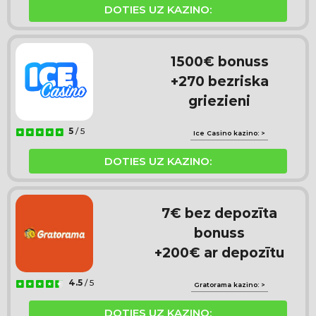
DOTIES UZ KAZINO:
1500€ bonuss
+270 bezriska
griezieni
5
/ 5
Ice Casino kazino: >
DOTIES UZ KAZINO:
7€ bez depozīta
bonuss
+200€ ar depozītu
4.5
/ 5
Gratorama kazino: >
DOTIES UZ KAZINO: