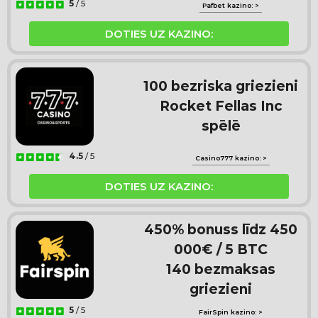
5
/ 5
Pafbet kazino: >
DOTIES UZ KAZINO:
100 bezriska griezieni
Rocket Fellas Inc
spēlē
4.5
/ 5
Casino777 kazino: >
DOTIES UZ KAZINO:
450% bonuss līdz 450
000€ / 5 BTC
140 bezmaksas
griezieni
5
/ 5
FairSpin kazino: >