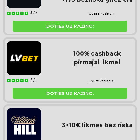
5
/ 5
GGBET kazino: >
DOTIES UZ KAZINO:
100% cashback
pirmajai likmei
5
/ 5
LVBet kazino: >
DOTIES UZ KAZINO:
3×10€ likmes bez riska