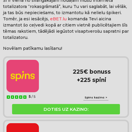
Šī ir viena no svarīgākajām nodaļām mūsu interneta
totalizatora “rokasgrāmatā”, kuru Tu vari saglabāt, lai vēlāk,
ja tas būs nepieciešams, to izmantotu kā nelielu špikeri.
Tomēr, ja esi iesācējs,
eBET.lu
komanda Tevi aicina
izmantot šo ceļvedi kopā ar citiem vietnē publicētajiem šīs
tēmas rakstiem, tādējādi iegūstot visaptverošu sapratni par
totalizatoru.
Novēlam patīkamu lasīšanu!
225€ bonuss
+225 spini
5
/ 5
Spins kazino: >
DOTIES UZ KAZINO: