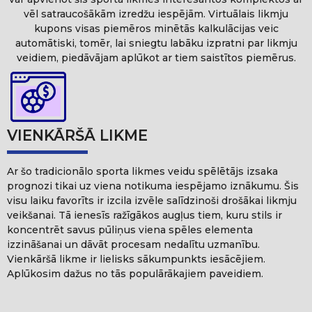
vēl satraucošākām izredžu iespējām. Virtuālais likmju
kupons visas piemēros minētās kalkulācijas veic
automātiski, tomēr, lai sniegtu labāku izpratni par likmju
veidiem, piedāvājam aplūkot ar tiem saistītos piemērus.
VIENKĀRŠĀ LIKME
Ar šo tradicionālo sporta likmes veidu spēlētājs izsaka
prognozi tikai uz viena notikuma iespējamo iznākumu. Šis
visu laiku favorīts ir izcila izvēle salīdzinoši drošākai likmju
veikšanai. Tā ienesīs ražīgākos augļus tiem, kuru stils ir
koncentrēt savus pūliņus viena spēles elementa
izzināšanai un dāvāt procesam nedalītu uzmanību.
Vienkāršā likme ir lielisks sākumpunkts iesācējiem.
Aplūkosim dažus no tās populārākajiem paveidiem.