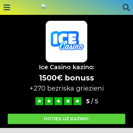
Ice Casino kazino:
1500€ bonuss
+270 bezriska griezieni
5
/ 5
DOTIES UZ KAZINO: