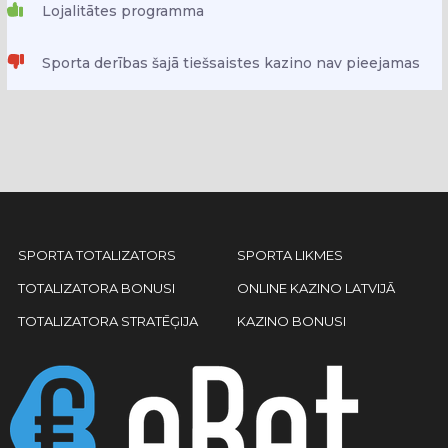
Lojalitātes programma
Sporta derības šajā tiešsaistes kazino nav pieejamas
SPORTA TOTALIZATORS
SPORTA LIKMES
TOTALIZATORA BONUSI
ONLINE KAZINO LATVIJĀ
TOTALIZATORA STRATĒĢIJA
KAZINO BONUSI